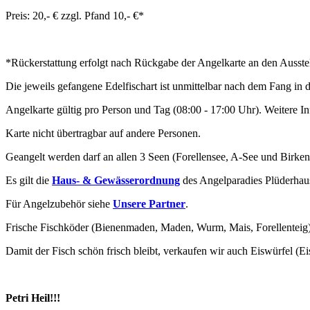
Preis: 20
,- €
zzgl. Pfand 10,- €*
*Rückerstattung erfolgt nach Rückgabe der Angelkarte an den Ausstel
Die jeweils gefangene Edelfischart ist unmittelbar nach dem Fang in
A
n
gelkart
e
gültig pro Person und Tag (08:00 - 17:00 Uhr). Weitere I
Karte nicht übertragbar
auf
andere
P
ersonen.
Geangelt werden darf an allen 3 Seen (Forellensee, A-See und Birken
Es gilt die
Haus- & Gewässerordnung
des Angelparadies Plüderhau
Für Angelzubehör siehe
Unsere Partner
.
Frische Fischköder (Bienenmaden, Maden, Wurm, Mais, Forellenteig) s
Damit der Fisch schön frisch bleibt, verkaufen wir auch Eiswürfel (Ei
Petri Heil!!!