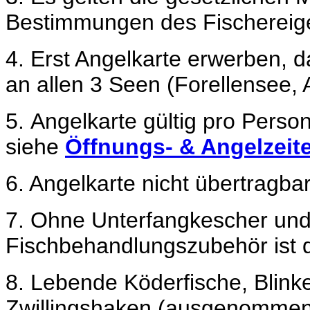
Bestimmungen des Fischereig
4. Erst Angelkarte erwerben, 
an allen 3 Seen (Forellensee,
5.
A
n
gelkart
e
gültig pro Perso
siehe
Öffnungs- & Angelzeit
6. Angelk
arte nicht übertragba
7.
Ohne Unterfangkescher und
Fischbehandlungszubehör ist 
8.
Lebende Köderfische, Blinke
Zwillingshaken (ausgenommen 